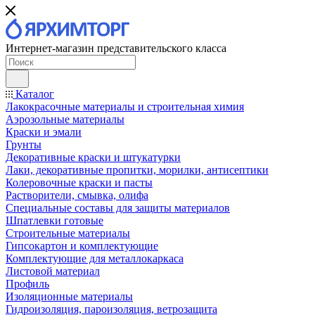
Интернет-магазин представительского класса
Каталог
Лакокрасочные материалы и строительная химия
Аэрозольные материалы
Краски и эмали
Грунты
Декоративные краски и штукатурки
Лаки, декоративные пропитки, морилки, антисептики
Колеровочные краски и пасты
Растворители, смывка, олифа
Специальные составы для защиты материалов
Шпатлевки готовые
Строительные материалы
Гипсокартон и комплектующие
Комплектующие для металлокаркаса
Листовой материал
Профиль
Изоляционные материалы
Гидроизоляция, пароизоляция, ветрозащита