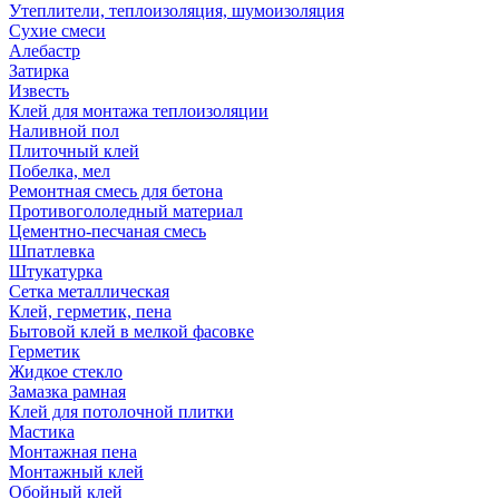
Утеплители, теплоизоляция, шумоизоляция
Сухие смеси
Алебастр
Затирка
Известь
Клей для монтажа теплоизоляции
Наливной пол
Плиточный клей
Побелка, мел
Ремонтная смесь для бетона
Противогололедный материал
Цементно-песчаная смесь
Шпатлевка
Штукатурка
Сетка металлическая
Клей, герметик, пена
Бытовой клей в мелкой фасовке
Герметик
Жидкое стекло
Замазка рамная
Клей для потолочной плитки
Мастика
Монтажная пена
Монтажный клей
Обойный клей