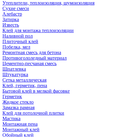
Утеплители, теплоизоляция, шумоизоляция
Сухие смеси
Алебастр
Затирка
Известь
Клей для монтажа теплоизоляции
Наливной пол
Плиточный клей
Побелка, мел
Ремонтная смесь для бетона
Противогололедный материал
Цементно-песчаная смесь
Шпатлевка
Штукатурка
Сетка металлическая
Клей, герметик, пена
Бытовой клей в мелкой фасовке
Герметик
Жидкое стекло
Замазка рамная
Клей для потолочной плитки
Мастика
Монтажная пена
Монтажный клей
Обойный клей