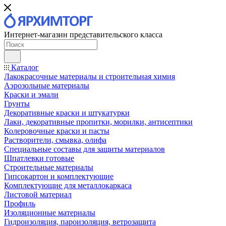
Интернет-магазин представительского класса
Каталог
Лакокрасочные материалы и строительная химия
Аэрозольные материалы
Краски и эмали
Грунты
Декоративные краски и штукатурки
Лаки, декоративные пропитки, морилки, антисептики
Колеровочные краски и пасты
Растворители, смывка, олифа
Специальные составы для защиты материалов
Шпатлевки готовые
Строительные материалы
Гипсокартон и комплектующие
Комплектующие для металлокаркаса
Листовой материал
Профиль
Изоляционные материалы
Гидроизоляция, пароизоляция, ветрозащита