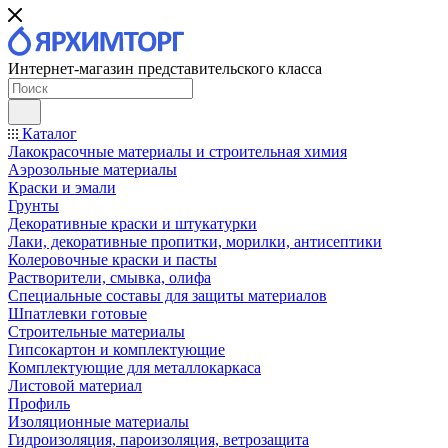
Интернет-магазин представительского класса
Каталог
Лакокрасочные материалы и строительная химия
Аэрозольные материалы
Краски и эмали
Грунты
Декоративные краски и штукатурки
Лаки, декоративные пропитки, морилки, антисептики
Колеровочные краски и пасты
Растворители, смывка, олифа
Специальные составы для защиты материалов
Шпатлевки готовые
Строительные материалы
Гипсокартон и комплектующие
Комплектующие для металлокаркаса
Листовой материал
Профиль
Изоляционные материалы
Гидроизоляция, пароизоляция, ветрозащита