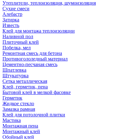
Утеплители, теплоизоляция, шумоизоляция
Сухие смеси
Алебастр
Затирка
Известь
Клей для монтажа теплоизоляции
Наливной пол
Плиточный клей
Побелка, мел
Ремонтная смесь для бетона
Противогололедный материал
Цементно-песчаная смесь
Шпатлевка
Штукатурка
Сетка металлическая
Клей, герметик, пена
Бытовой клей в мелкой фасовке
Герметик
Жидкое стекло
Замазка рамная
Клей для потолочной плитки
Мастика
Монтажная пена
Монтажный клей
Обойный клей