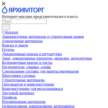
Интернет-магазин представительского класса
Каталог
Лакокрасочные материалы и строительная химия
Аэрозольные материалы
Краски и эмали
Грунты
Декоративные краски и штукатурки
Лаки, декоративные пропитки, морилки, антисептики
Колеровочные краски и пасты
Растворители, смывка, олифа
Специальные составы для защиты материалов
Шпатлевки готовые
Строительные материалы
Гипсокартон и комплектующие
Комплектующие для металлокаркаса
Листовой материал
Профиль
Изоляционные материалы
Гидроизоляция, пароизоляция, ветрозащита