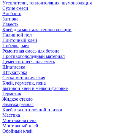
Утеплители, теплоизоляция, шумоизоляция
Сухие смеси
Алебастр
Затирка
Известь
Клей для монтажа теплоизоляции
Наливной пол
Плиточный клей
Побелка, мел
Ремонтная смесь для бетона
Противогололедный материал
Цементно-песчаная смесь
Шпатлевка
Штукатурка
Сетка металлическая
Клей, герметик, пена
Бытовой клей в мелкой фасовке
Герметик
Жидкое стекло
Замазка рамная
Клей для потолочной плитки
Мастика
Монтажная пена
Монтажный клей
Обойный клей