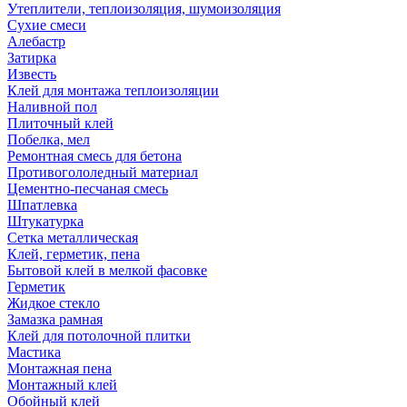
Утеплители, теплоизоляция, шумоизоляция
Сухие смеси
Алебастр
Затирка
Известь
Клей для монтажа теплоизоляции
Наливной пол
Плиточный клей
Побелка, мел
Ремонтная смесь для бетона
Противогололедный материал
Цементно-песчаная смесь
Шпатлевка
Штукатурка
Сетка металлическая
Клей, герметик, пена
Бытовой клей в мелкой фасовке
Герметик
Жидкое стекло
Замазка рамная
Клей для потолочной плитки
Мастика
Монтажная пена
Монтажный клей
Обойный клей