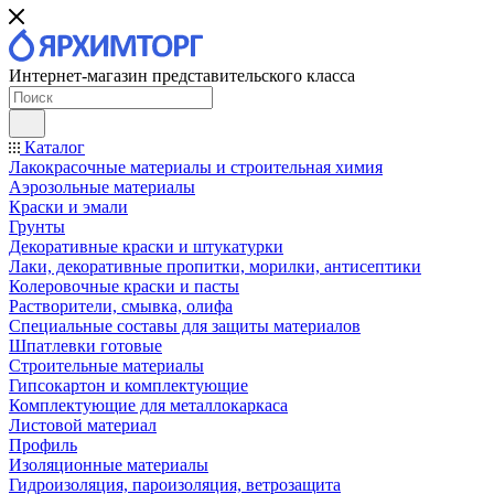
Интернет-магазин представительского класса
Каталог
Лакокрасочные материалы и строительная химия
Аэрозольные материалы
Краски и эмали
Грунты
Декоративные краски и штукатурки
Лаки, декоративные пропитки, морилки, антисептики
Колеровочные краски и пасты
Растворители, смывка, олифа
Специальные составы для защиты материалов
Шпатлевки готовые
Строительные материалы
Гипсокартон и комплектующие
Комплектующие для металлокаркаса
Листовой материал
Профиль
Изоляционные материалы
Гидроизоляция, пароизоляция, ветрозащита