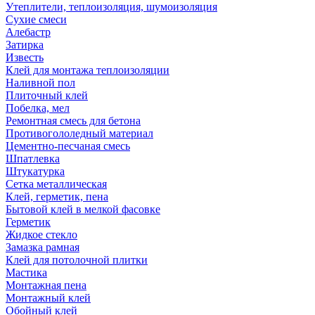
Утеплители, теплоизоляция, шумоизоляция
Сухие смеси
Алебастр
Затирка
Известь
Клей для монтажа теплоизоляции
Наливной пол
Плиточный клей
Побелка, мел
Ремонтная смесь для бетона
Противогололедный материал
Цементно-песчаная смесь
Шпатлевка
Штукатурка
Сетка металлическая
Клей, герметик, пена
Бытовой клей в мелкой фасовке
Герметик
Жидкое стекло
Замазка рамная
Клей для потолочной плитки
Мастика
Монтажная пена
Монтажный клей
Обойный клей