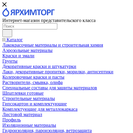
Интернет-магазин представительского класса
Каталог
Лакокрасочные материалы и строительная химия
Аэрозольные материалы
Краски и эмали
Грунты
Декоративные краски и штукатурки
Лаки, декоративные пропитки, морилки, антисептики
Колеровочные краски и пасты
Растворители, смывка, олифа
Специальные составы для защиты материалов
Шпатлевки готовые
Строительные материалы
Гипсокартон и комплектующие
Комплектующие для металлокаркаса
Листовой материал
Профиль
Изоляционные материалы
Гидроизоляция, пароизоляция, ветрозащита