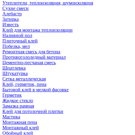
Утеплители, теплоизоляция, шумоизоляция
Сухие смеси
Алебастр
Затирка
Известь
Клей для монтажа теплоизоляции
Наливной пол
Плиточный клей
Побелка, мел
Ремонтная смесь для бетона
Противогололедный материал
Цементно-песчаная смесь
Шпатлевка
Штукатурка
Сетка металлическая
Клей, герметик, пена
Бытовой клей в мелкой фасовке
Герметик
Жидкое стекло
Замазка рамная
Клей для потолочной плитки
Мастика
Монтажная пена
Монтажный клей
Обойный клей