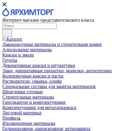
Интернет-магазин представительского класса
Каталог
Лакокрасочные материалы и строительная химия
Аэрозольные материалы
Краски и эмали
Грунты
Декоративные краски и штукатурки
Лаки, декоративные пропитки, морилки, антисептики
Колеровочные краски и пасты
Растворители, смывка, олифа
Специальные составы для защиты материалов
Шпатлевки готовые
Строительные материалы
Гипсокартон и комплектующие
Комплектующие для металлокаркаса
Листовой материал
Профиль
Изоляционные материалы
Гидроизоляция, пароизоляция, ветрозащита