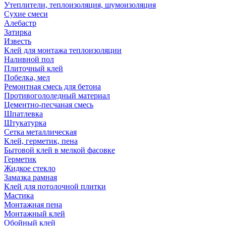
Утеплители, теплоизоляция, шумоизоляция
Сухие смеси
Алебастр
Затирка
Известь
Клей для монтажа теплоизоляции
Наливной пол
Плиточный клей
Побелка, мел
Ремонтная смесь для бетона
Противогололедный материал
Цементно-песчаная смесь
Шпатлевка
Штукатурка
Сетка металлическая
Клей, герметик, пена
Бытовой клей в мелкой фасовке
Герметик
Жидкое стекло
Замазка рамная
Клей для потолочной плитки
Мастика
Монтажная пена
Монтажный клей
Обойный клей