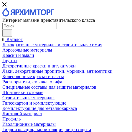
Интернет-магазин представительского класса
Каталог
Лакокрасочные материалы и строительная химия
Аэрозольные материалы
Краски и эмали
Грунты
Декоративные краски и штукатурки
Лаки, декоративные пропитки, морилки, антисептики
Колеровочные краски и пасты
Растворители, смывка, олифа
Специальные составы для защиты материалов
Шпатлевки готовые
Строительные материалы
Гипсокартон и комплектующие
Комплектующие для металлокаркаса
Листовой материал
Профиль
Изоляционные материалы
Гидроизоляция, пароизоляция, ветрозащита