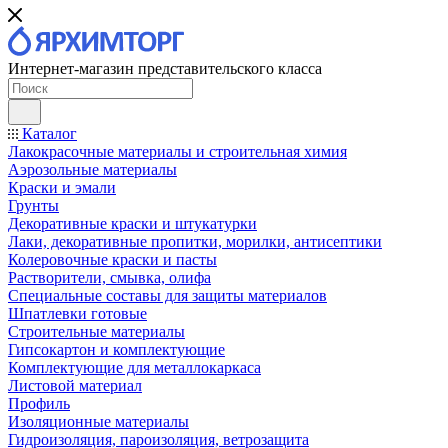
Интернет-магазин представительского класса
Каталог
Лакокрасочные материалы и строительная химия
Аэрозольные материалы
Краски и эмали
Грунты
Декоративные краски и штукатурки
Лаки, декоративные пропитки, морилки, антисептики
Колеровочные краски и пасты
Растворители, смывка, олифа
Специальные составы для защиты материалов
Шпатлевки готовые
Строительные материалы
Гипсокартон и комплектующие
Комплектующие для металлокаркаса
Листовой материал
Профиль
Изоляционные материалы
Гидроизоляция, пароизоляция, ветрозащита