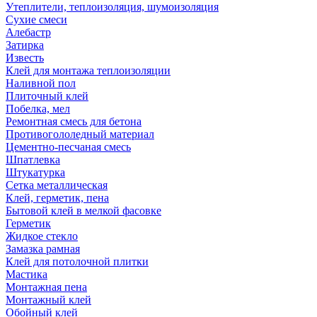
Утеплители, теплоизоляция, шумоизоляция
Сухие смеси
Алебастр
Затирка
Известь
Клей для монтажа теплоизоляции
Наливной пол
Плиточный клей
Побелка, мел
Ремонтная смесь для бетона
Противогололедный материал
Цементно-песчаная смесь
Шпатлевка
Штукатурка
Сетка металлическая
Клей, герметик, пена
Бытовой клей в мелкой фасовке
Герметик
Жидкое стекло
Замазка рамная
Клей для потолочной плитки
Мастика
Монтажная пена
Монтажный клей
Обойный клей