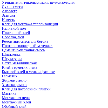
Утеплители, теплоизоляция, шумоизоляция
Сухие смеси
Алебастр
Затирка
Известь
Клей для монтажа теплоизоляции
Наливной пол
Плиточный клей
Побелка, мел
Ремонтная смесь для бетона
Противогололедный материал
Цементно-песчаная смесь
Шпатлевка
Штукатурка
Сетка металлическая
Клей, герметик, пена
Бытовой клей в мелкой фасовке
Герметик
Жидкое стекло
Замазка рамная
Клей для потолочной плитки
Мастика
Монтажная пена
Монтажный клей
Обойный клей