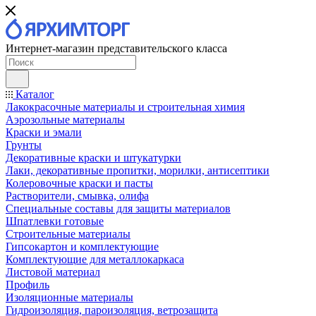
Интернет-магазин представительского класса
Каталог
Лакокрасочные материалы и строительная химия
Аэрозольные материалы
Краски и эмали
Грунты
Декоративные краски и штукатурки
Лаки, декоративные пропитки, морилки, антисептики
Колеровочные краски и пасты
Растворители, смывка, олифа
Специальные составы для защиты материалов
Шпатлевки готовые
Строительные материалы
Гипсокартон и комплектующие
Комплектующие для металлокаркаса
Листовой материал
Профиль
Изоляционные материалы
Гидроизоляция, пароизоляция, ветрозащита