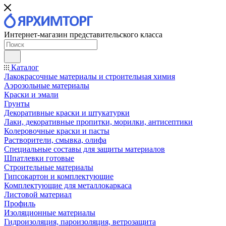
Интернет-магазин представительского класса
Каталог
Лакокрасочные материалы и строительная химия
Аэрозольные материалы
Краски и эмали
Грунты
Декоративные краски и штукатурки
Лаки, декоративные пропитки, морилки, антисептики
Колеровочные краски и пасты
Растворители, смывка, олифа
Специальные составы для защиты материалов
Шпатлевки готовые
Строительные материалы
Гипсокартон и комплектующие
Комплектующие для металлокаркаса
Листовой материал
Профиль
Изоляционные материалы
Гидроизоляция, пароизоляция, ветрозащита