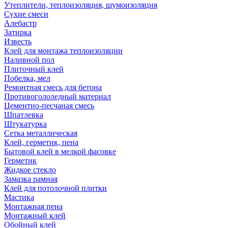
Утеплители, теплоизоляция, шумоизоляция
Сухие смеси
Алебастр
Затирка
Известь
Клей для монтажа теплоизоляции
Наливной пол
Плиточный клей
Побелка, мел
Ремонтная смесь для бетона
Противогололедный материал
Цементно-песчаная смесь
Шпатлевка
Штукатурка
Сетка металлическая
Клей, герметик, пена
Бытовой клей в мелкой фасовке
Герметик
Жидкое стекло
Замазка рамная
Клей для потолочной плитки
Мастика
Монтажная пена
Монтажный клей
Обойный клей