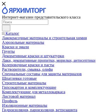
Интернет-магазин представительского класса
Каталог
Лакокрасочные материалы и строительная химия
Аэрозольные материалы
Краски и эмали
Грунты
Декоративные краски и штукатурки
Лаки, декоративные пропитки, морилки, антисептики
Колеровочные краски и пасты
Растворители, смывка, олифа
Специальные составы для защиты материалов
Шпатлевки готовые
Строительные материалы
Гипсокартон и комплектующие
Комплектующие для металлокаркаса
Листовой материал
Профиль
Изоляционные материалы
Гидроизоляция, пароизоляция, ветрозащита