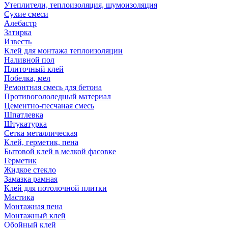
Утеплители, теплоизоляция, шумоизоляция
Сухие смеси
Алебастр
Затирка
Известь
Клей для монтажа теплоизоляции
Наливной пол
Плиточный клей
Побелка, мел
Ремонтная смесь для бетона
Противогололедный материал
Цементно-песчаная смесь
Шпатлевка
Штукатурка
Сетка металлическая
Клей, герметик, пена
Бытовой клей в мелкой фасовке
Герметик
Жидкое стекло
Замазка рамная
Клей для потолочной плитки
Мастика
Монтажная пена
Монтажный клей
Обойный клей