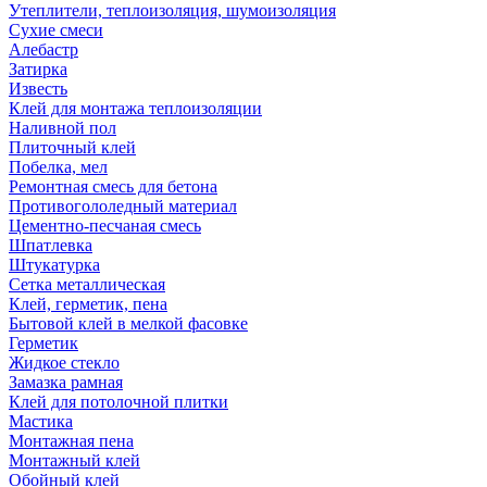
Утеплители, теплоизоляция, шумоизоляция
Сухие смеси
Алебастр
Затирка
Известь
Клей для монтажа теплоизоляции
Наливной пол
Плиточный клей
Побелка, мел
Ремонтная смесь для бетона
Противогололедный материал
Цементно-песчаная смесь
Шпатлевка
Штукатурка
Сетка металлическая
Клей, герметик, пена
Бытовой клей в мелкой фасовке
Герметик
Жидкое стекло
Замазка рамная
Клей для потолочной плитки
Мастика
Монтажная пена
Монтажный клей
Обойный клей