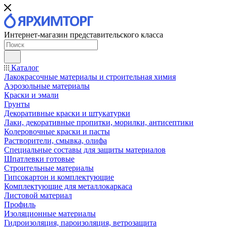
Интернет-магазин представительского класса
Каталог
Лакокрасочные материалы и строительная химия
Аэрозольные материалы
Краски и эмали
Грунты
Декоративные краски и штукатурки
Лаки, декоративные пропитки, морилки, антисептики
Колеровочные краски и пасты
Растворители, смывка, олифа
Специальные составы для защиты материалов
Шпатлевки готовые
Строительные материалы
Гипсокартон и комплектующие
Комплектующие для металлокаркаса
Листовой материал
Профиль
Изоляционные материалы
Гидроизоляция, пароизоляция, ветрозащита