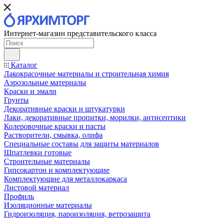
Интернет-магазин представительского класса
Каталог
Лакокрасочные материалы и строительная химия
Аэрозольные материалы
Краски и эмали
Грунты
Декоративные краски и штукатурки
Лаки, декоративные пропитки, морилки, антисептики
Колеровочные краски и пасты
Растворители, смывка, олифа
Специальные составы для защиты материалов
Шпатлевки готовые
Строительные материалы
Гипсокартон и комплектующие
Комплектующие для металлокаркаса
Листовой материал
Профиль
Изоляционные материалы
Гидроизоляция, пароизоляция, ветрозащита