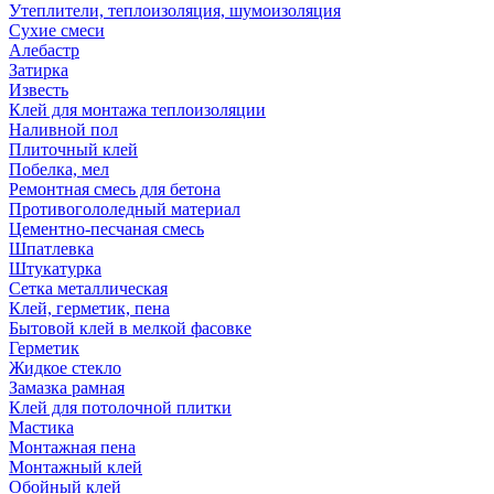
Утеплители, теплоизоляция, шумоизоляция
Сухие смеси
Алебастр
Затирка
Известь
Клей для монтажа теплоизоляции
Наливной пол
Плиточный клей
Побелка, мел
Ремонтная смесь для бетона
Противогололедный материал
Цементно-песчаная смесь
Шпатлевка
Штукатурка
Сетка металлическая
Клей, герметик, пена
Бытовой клей в мелкой фасовке
Герметик
Жидкое стекло
Замазка рамная
Клей для потолочной плитки
Мастика
Монтажная пена
Монтажный клей
Обойный клей