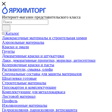
Интернет-магазин представительского класса
Каталог
Лакокрасочные материалы и строительная химия
Аэрозольные материалы
Краски и эмали
Грунты
Декоративные краски и штукатурки
Лаки, декоративные пропитки, морилки, антисептики
Колеровочные краски и пасты
Растворители, смывка, олифа
Специальные составы для защиты материалов
Шпатлевки готовые
Строительные материалы
Гипсокартон и комплектующие
Комплектующие для металлокаркаса
Листовой материал
Профиль
Изоляционные материалы
Гидроизоляция, пароизоляция, ветрозащита