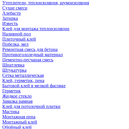
Утеплители, теплоизоляция, шумоизоляция
Сухие смеси
Алебастр
Затирка
Известь
Клей для монтажа теплоизоляции
Наливной пол
Плиточный клей
Побелка, мел
Ремонтная смесь для бетона
Противогололедный материал
Цементно-песчаная смесь
Шпатлевка
Штукатурка
Сетка металлическая
Клей, герметик, пена
Бытовой клей в мелкой фасовке
Герметик
Жидкое стекло
Замазка рамная
Клей для потолочной плитки
Мастика
Монтажная пена
Монтажный клей
Обойный клей