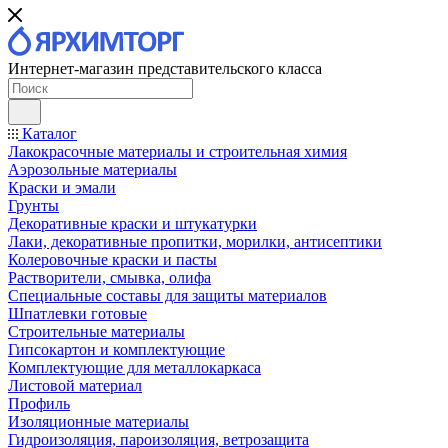
Интернет-магазин представительского класса
Каталог
Лакокрасочные материалы и строительная химия
Аэрозольные материалы
Краски и эмали
Грунты
Декоративные краски и штукатурки
Лаки, декоративные пропитки, морилки, антисептики
Колеровочные краски и пасты
Растворители, смывка, олифа
Специальные составы для защиты материалов
Шпатлевки готовые
Строительные материалы
Гипсокартон и комплектующие
Комплектующие для металлокаркаса
Листовой материал
Профиль
Изоляционные материалы
Гидроизоляция, пароизоляция, ветрозащита