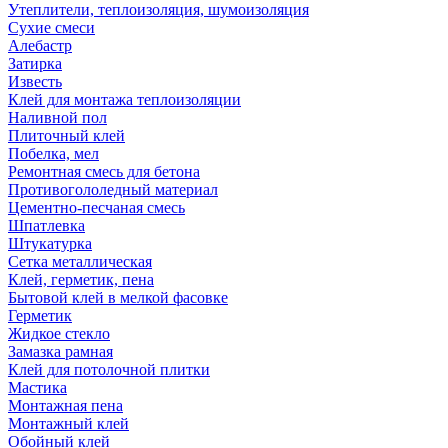
Утеплители, теплоизоляция, шумоизоляция
Сухие смеси
Алебастр
Затирка
Известь
Клей для монтажа теплоизоляции
Наливной пол
Плиточный клей
Побелка, мел
Ремонтная смесь для бетона
Противогололедный материал
Цементно-песчаная смесь
Шпатлевка
Штукатурка
Сетка металлическая
Клей, герметик, пена
Бытовой клей в мелкой фасовке
Герметик
Жидкое стекло
Замазка рамная
Клей для потолочной плитки
Мастика
Монтажная пена
Монтажный клей
Обойный клей