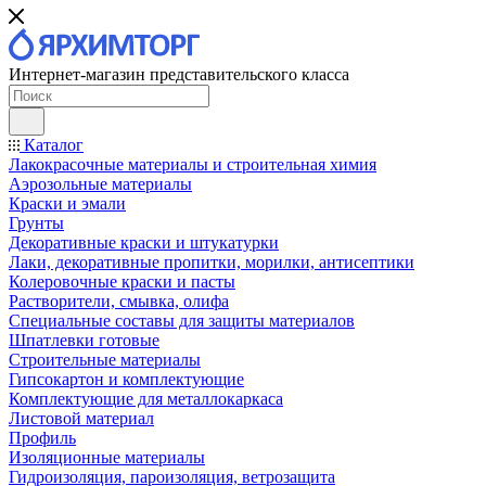
Интернет-магазин представительского класса
Каталог
Лакокрасочные материалы и строительная химия
Аэрозольные материалы
Краски и эмали
Грунты
Декоративные краски и штукатурки
Лаки, декоративные пропитки, морилки, антисептики
Колеровочные краски и пасты
Растворители, смывка, олифа
Специальные составы для защиты материалов
Шпатлевки готовые
Строительные материалы
Гипсокартон и комплектующие
Комплектующие для металлокаркаса
Листовой материал
Профиль
Изоляционные материалы
Гидроизоляция, пароизоляция, ветрозащита