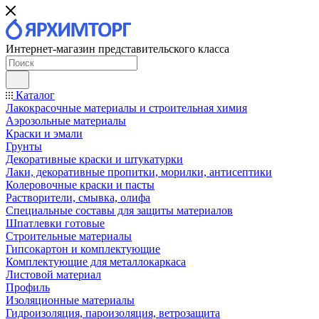
Интернет-магазин представительского класса
Каталог
Лакокрасочные материалы и строительная химия
Аэрозольные материалы
Краски и эмали
Грунты
Декоративные краски и штукатурки
Лаки, декоративные пропитки, морилки, антисептики
Колеровочные краски и пасты
Растворители, смывка, олифа
Специальные составы для защиты материалов
Шпатлевки готовые
Строительные материалы
Гипсокартон и комплектующие
Комплектующие для металлокаркаса
Листовой материал
Профиль
Изоляционные материалы
Гидроизоляция, пароизоляция, ветрозащита