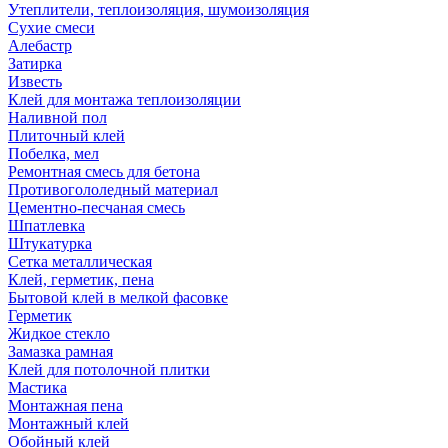
Утеплители, теплоизоляция, шумоизоляция
Сухие смеси
Алебастр
Затирка
Известь
Клей для монтажа теплоизоляции
Наливной пол
Плиточный клей
Побелка, мел
Ремонтная смесь для бетона
Противогололедный материал
Цементно-песчаная смесь
Шпатлевка
Штукатурка
Сетка металлическая
Клей, герметик, пена
Бытовой клей в мелкой фасовке
Герметик
Жидкое стекло
Замазка рамная
Клей для потолочной плитки
Мастика
Монтажная пена
Монтажный клей
Обойный клей