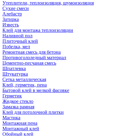
Утеплители, теплоизоляция, шумоизоляция
Сухие смеси
Алебастр
Затирка
Известь
Клей для монтажа теплоизоляции
Наливной пол
Плиточный клей
Побелка, мел
Ремонтная смесь для бетона
Противогололедный материал
Цементно-песчаная смесь
Шпатлевка
Штукатурка
Сетка металлическая
Клей, герметик, пена
Бытовой клей в мелкой фасовке
Герметик
Жидкое стекло
Замазка рамная
Клей для потолочной плитки
Мастика
Монтажная пена
Монтажный клей
Обойный клей