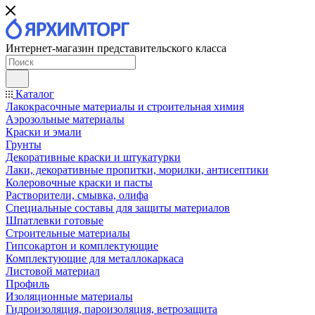
Интернет-магазин представительского класса
Каталог
Лакокрасочные материалы и строительная химия
Аэрозольные материалы
Краски и эмали
Грунты
Декоративные краски и штукатурки
Лаки, декоративные пропитки, морилки, антисептики
Колеровочные краски и пасты
Растворители, смывка, олифа
Специальные составы для защиты материалов
Шпатлевки готовые
Строительные материалы
Гипсокартон и комплектующие
Комплектующие для металлокаркаса
Листовой материал
Профиль
Изоляционные материалы
Гидроизоляция, пароизоляция, ветрозащита