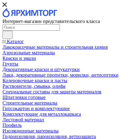
Интернет-магазин представительского класса
Каталог
Лакокрасочные материалы и строительная химия
Аэрозольные материалы
Краски и эмали
Грунты
Декоративные краски и штукатурки
Лаки, декоративные пропитки, морилки, антисептики
Колеровочные краски и пасты
Растворители, смывка, олифа
Специальные составы для защиты материалов
Шпатлевки готовые
Строительные материалы
Гипсокартон и комплектующие
Комплектующие для металлокаркаса
Листовой материал
Профиль
Изоляционные материалы
Гидроизоляция, пароизоляция, ветрозащита