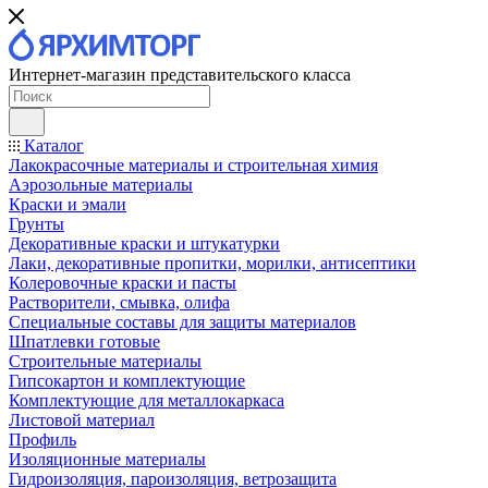
Интернет-магазин представительского класса
Каталог
Лакокрасочные материалы и строительная химия
Аэрозольные материалы
Краски и эмали
Грунты
Декоративные краски и штукатурки
Лаки, декоративные пропитки, морилки, антисептики
Колеровочные краски и пасты
Растворители, смывка, олифа
Специальные составы для защиты материалов
Шпатлевки готовые
Строительные материалы
Гипсокартон и комплектующие
Комплектующие для металлокаркаса
Листовой материал
Профиль
Изоляционные материалы
Гидроизоляция, пароизоляция, ветрозащита