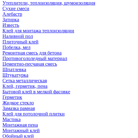
Утеплители, теплоизоляция, шумоизоляция
Сухие смеси
Алебастр
Затирка
Известь
Клей для монтажа теплоизоляции
Наливной пол
Плиточный клей
Побелка, мел
Ремонтная смесь для бетона
Противогололедный материал
Цементно-песчаная смесь
Шпатлевка
Штукатурка
Сетка металлическая
Клей, герметик, пена
Бытовой клей в мелкой фасовке
Герметик
Жидкое стекло
Замазка рамная
Клей для потолочной плитки
Мастика
Монтажная пена
Монтажный клей
Обойный клей