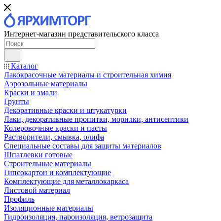
Интернет-магазин представительского класса
Каталог
Лакокрасочные материалы и строительная химия
Аэрозольные материалы
Краски и эмали
Грунты
Декоративные краски и штукатурки
Лаки, декоративные пропитки, морилки, антисептики
Колеровочные краски и пасты
Растворители, смывка, олифа
Специальные составы для защиты материалов
Шпатлевки готовые
Строительные материалы
Гипсокартон и комплектующие
Комплектующие для металлокаркаса
Листовой материал
Профиль
Изоляционные материалы
Гидроизоляция, пароизоляция, ветрозащита