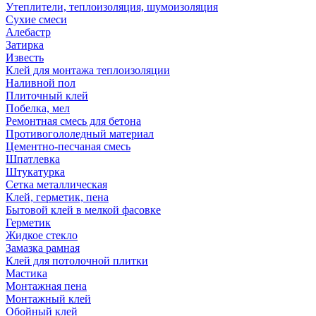
Утеплители, теплоизоляция, шумоизоляция
Сухие смеси
Алебастр
Затирка
Известь
Клей для монтажа теплоизоляции
Наливной пол
Плиточный клей
Побелка, мел
Ремонтная смесь для бетона
Противогололедный материал
Цементно-песчаная смесь
Шпатлевка
Штукатурка
Сетка металлическая
Клей, герметик, пена
Бытовой клей в мелкой фасовке
Герметик
Жидкое стекло
Замазка рамная
Клей для потолочной плитки
Мастика
Монтажная пена
Монтажный клей
Обойный клей