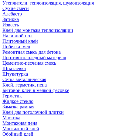
Утеплители, теплоизоляция, шумоизоляция
Сухие смеси
Алебастр
Затирка
Известь
Клей для монтажа теплоизоляции
Наливной пол
Плиточный клей
Побелка, мел
Ремонтная смесь для бетона
Противогололедный материал
Цементно-песчаная смесь
Шпатлевка
Штукатурка
Сетка металлическая
Клей, герметик, пена
Бытовой клей в мелкой фасовке
Герметик
Жидкое стекло
Замазка рамная
Клей для потолочной плитки
Мастика
Монтажная пена
Монтажный клей
Обойный клей