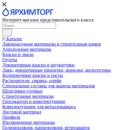
Интернет-магазин представительского класса
Каталог
Лакокрасочные материалы и строительная химия
Аэрозольные материалы
Краски и эмали
Грунты
Декоративные краски и штукатурки
Лаки, декоративные пропитки, морилки, антисептики
Колеровочные краски и пасты
Растворители, смывка, олифа
Специальные составы для защиты материалов
Шпатлевки готовые
Строительные материалы
Гипсокартон и комплектующие
Комплектующие для металлокаркаса
Листовой материал
Профиль
Изоляционные материалы
Гидроизоляция, пароизоляция, ветрозащита