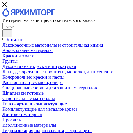
Интернет-магазин представительского класса
Каталог
Лакокрасочные материалы и строительная химия
Аэрозольные материалы
Краски и эмали
Грунты
Декоративные краски и штукатурки
Лаки, декоративные пропитки, морилки, антисептики
Колеровочные краски и пасты
Растворители, смывка, олифа
Специальные составы для защиты материалов
Шпатлевки готовые
Строительные материалы
Гипсокартон и комплектующие
Комплектующие для металлокаркаса
Листовой материал
Профиль
Изоляционные материалы
Гидроизоляция, пароизоляция, ветрозащита