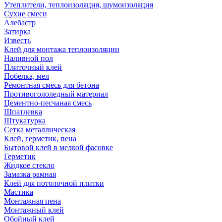
Утеплители, теплоизоляция, шумоизоляция
Сухие смеси
Алебастр
Затирка
Известь
Клей для монтажа теплоизоляции
Наливной пол
Плиточный клей
Побелка, мел
Ремонтная смесь для бетона
Противогололедный материал
Цементно-песчаная смесь
Шпатлевка
Штукатурка
Сетка металлическая
Клей, герметик, пена
Бытовой клей в мелкой фасовке
Герметик
Жидкое стекло
Замазка рамная
Клей для потолочной плитки
Мастика
Монтажная пена
Монтажный клей
Обойный клей