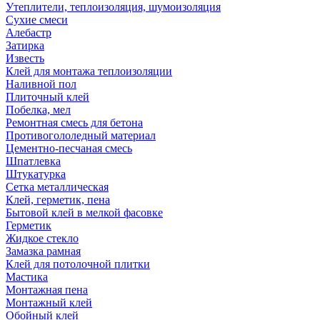
Утеплители, теплоизоляция, шумоизоляция
Сухие смеси
Алебастр
Затирка
Известь
Клей для монтажа теплоизоляции
Наливной пол
Плиточный клей
Побелка, мел
Ремонтная смесь для бетона
Противогололедный материал
Цементно-песчаная смесь
Шпатлевка
Штукатурка
Сетка металлическая
Клей, герметик, пена
Бытовой клей в мелкой фасовке
Герметик
Жидкое стекло
Замазка рамная
Клей для потолочной плитки
Мастика
Монтажная пена
Монтажный клей
Обойный клей