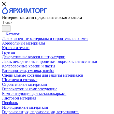
Интернет-магазин представительского класса
Каталог
Лакокрасочные материалы и строительная химия
Аэрозольные материалы
Краски и эмали
Грунты
Декоративные краски и штукатурки
Лаки, декоративные пропитки, морилки, антисептики
Колеровочные краски и пасты
Растворители, смывка, олифа
Специальные составы для защиты материалов
Шпатлевки готовые
Строительные материалы
Гипсокартон и комплектующие
Комплектующие для металлокаркаса
Листовой материал
Профиль
Изоляционные материалы
Гидроизоляция, пароизоляция, ветрозащита