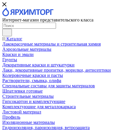
Интернет-магазин представительского класса
Каталог
Лакокрасочные материалы и строительная химия
Аэрозольные материалы
Краски и эмали
Грунты
Декоративные краски и штукатурки
Лаки, декоративные пропитки, морилки, антисептики
Колеровочные краски и пасты
Растворители, смывка, олифа
Специальные составы для защиты материалов
Шпатлевки готовые
Строительные материалы
Гипсокартон и комплектующие
Комплектующие для металлокаркаса
Листовой материал
Профиль
Изоляционные материалы
Гидроизоляция, пароизоляция, ветрозащита