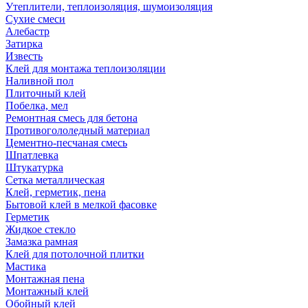
Утеплители, теплоизоляция, шумоизоляция
Сухие смеси
Алебастр
Затирка
Известь
Клей для монтажа теплоизоляции
Наливной пол
Плиточный клей
Побелка, мел
Ремонтная смесь для бетона
Противогололедный материал
Цементно-песчаная смесь
Шпатлевка
Штукатурка
Сетка металлическая
Клей, герметик, пена
Бытовой клей в мелкой фасовке
Герметик
Жидкое стекло
Замазка рамная
Клей для потолочной плитки
Мастика
Монтажная пена
Монтажный клей
Обойный клей