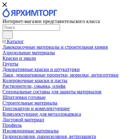
Интернет-магазин представительского класса
Каталог
Лакокрасочные материалы и строительная химия
Аэрозольные материалы
Краски и эмали
Грунты
Декоративные краски и штукатурки
Лаки, декоративные пропитки, морилки, антисептики
Колеровочные краски и пасты
Растворители, смывка, олифа
Специальные составы для защиты материалов
Шпатлевки готовые
Строительные материалы
Гипсокартон и комплектующие
Комплектующие для металлокаркаса
Листовой материал
Профиль
Изоляционные материалы
Гидроизоляция, пароизоляция, ветрозащита