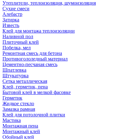
Утеплители, теплоизоляция, шумоизоляция
Сухие смеси
Алебастр
Затирка
Известь
Клей для монтажа теплоизоляции
Наливной пол
Плиточный клей
Побелка, мел
Ремонтная смесь для бетона
Противогололедный материал
Цементно-песчаная смесь
Шпатлевка
Штукатурка
Сетка металлическая
Клей, герметик, пена
Бытовой клей в мелкой фасовке
Герметик
Жидкое стекло
Замазка рамная
Клей для потолочной плитки
Мастика
Монтажная пена
Монтажный клей
Обойный клей