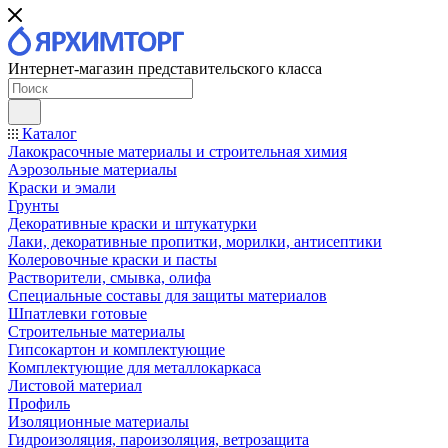
Интернет-магазин представительского класса
Каталог
Лакокрасочные материалы и строительная химия
Аэрозольные материалы
Краски и эмали
Грунты
Декоративные краски и штукатурки
Лаки, декоративные пропитки, морилки, антисептики
Колеровочные краски и пасты
Растворители, смывка, олифа
Специальные составы для защиты материалов
Шпатлевки готовые
Строительные материалы
Гипсокартон и комплектующие
Комплектующие для металлокаркаса
Листовой материал
Профиль
Изоляционные материалы
Гидроизоляция, пароизоляция, ветрозащита