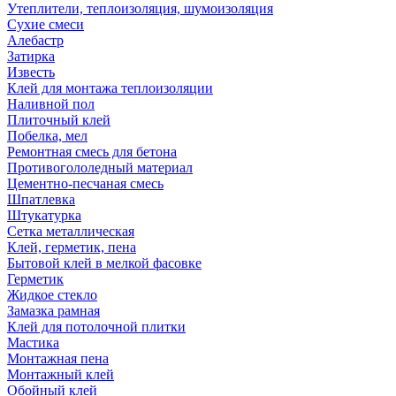
Утеплители, теплоизоляция, шумоизоляция
Сухие смеси
Алебастр
Затирка
Известь
Клей для монтажа теплоизоляции
Наливной пол
Плиточный клей
Побелка, мел
Ремонтная смесь для бетона
Противогололедный материал
Цементно-песчаная смесь
Шпатлевка
Штукатурка
Сетка металлическая
Клей, герметик, пена
Бытовой клей в мелкой фасовке
Герметик
Жидкое стекло
Замазка рамная
Клей для потолочной плитки
Мастика
Монтажная пена
Монтажный клей
Обойный клей