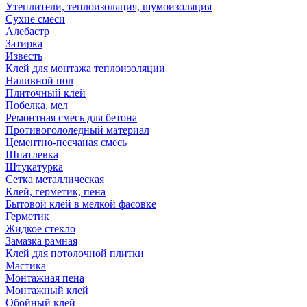
Утеплители, теплоизоляция, шумоизоляция
Сухие смеси
Алебастр
Затирка
Известь
Клей для монтажа теплоизоляции
Наливной пол
Плиточный клей
Побелка, мел
Ремонтная смесь для бетона
Противогололедный материал
Цементно-песчаная смесь
Шпатлевка
Штукатурка
Сетка металлическая
Клей, герметик, пена
Бытовой клей в мелкой фасовке
Герметик
Жидкое стекло
Замазка рамная
Клей для потолочной плитки
Мастика
Монтажная пена
Монтажный клей
Обойный клей