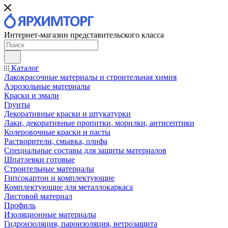
Интернет-магазин представительского класса
Каталог
Лакокрасочные материалы и строительная химия
Аэрозольные материалы
Краски и эмали
Грунты
Декоративные краски и штукатурки
Лаки, декоративные пропитки, морилки, антисептики
Колеровочные краски и пасты
Растворители, смывка, олифа
Специальные составы для защиты материалов
Шпатлевки готовые
Строительные материалы
Гипсокартон и комплектующие
Комплектующие для металлокаркаса
Листовой материал
Профиль
Изоляционные материалы
Гидроизоляция, пароизоляция, ветрозащита