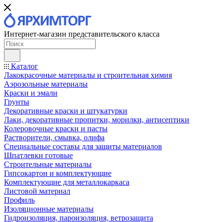
Интернет-магазин представительского класса
Каталог
Лакокрасочные материалы и строительная химия
Аэрозольные материалы
Краски и эмали
Грунты
Декоративные краски и штукатурки
Лаки, декоративные пропитки, морилки, антисептики
Колеровочные краски и пасты
Растворители, смывка, олифа
Специальные составы для защиты материалов
Шпатлевки готовые
Строительные материалы
Гипсокартон и комплектующие
Комплектующие для металлокаркаса
Листовой материал
Профиль
Изоляционные материалы
Гидроизоляция, пароизоляция, ветрозащита