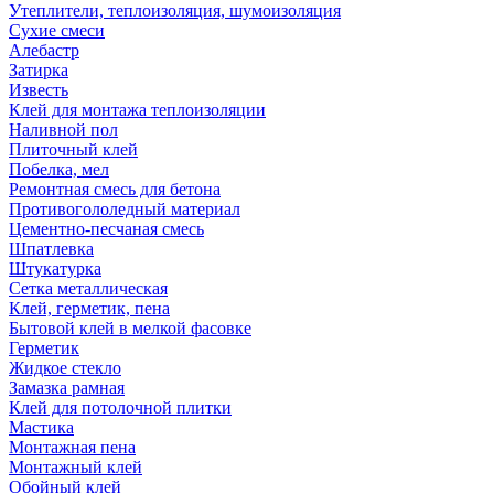
Утеплители, теплоизоляция, шумоизоляция
Сухие смеси
Алебастр
Затирка
Известь
Клей для монтажа теплоизоляции
Наливной пол
Плиточный клей
Побелка, мел
Ремонтная смесь для бетона
Противогололедный материал
Цементно-песчаная смесь
Шпатлевка
Штукатурка
Сетка металлическая
Клей, герметик, пена
Бытовой клей в мелкой фасовке
Герметик
Жидкое стекло
Замазка рамная
Клей для потолочной плитки
Мастика
Монтажная пена
Монтажный клей
Обойный клей