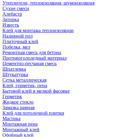
Утеплители, теплоизоляция, шумоизоляция
Сухие смеси
Алебастр
Затирка
Известь
Клей для монтажа теплоизоляции
Наливной пол
Плиточный клей
Побелка, мел
Ремонтная смесь для бетона
Противогололедный материал
Цементно-песчаная смесь
Шпатлевка
Штукатурка
Сетка металлическая
Клей, герметик, пена
Бытовой клей в мелкой фасовке
Герметик
Жидкое стекло
Замазка рамная
Клей для потолочной плитки
Мастика
Монтажная пена
Монтажный клей
Обойный клей