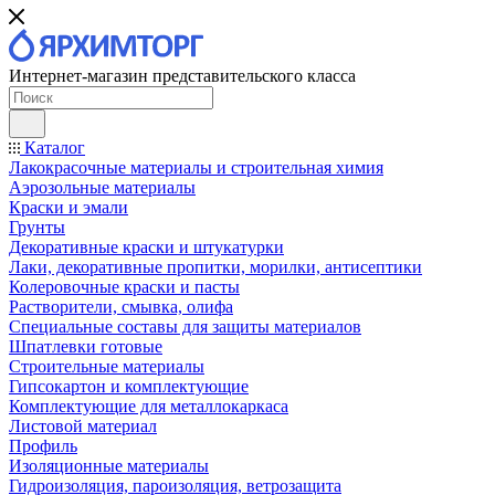
Интернет-магазин представительского класса
Каталог
Лакокрасочные материалы и строительная химия
Аэрозольные материалы
Краски и эмали
Грунты
Декоративные краски и штукатурки
Лаки, декоративные пропитки, морилки, антисептики
Колеровочные краски и пасты
Растворители, смывка, олифа
Специальные составы для защиты материалов
Шпатлевки готовые
Строительные материалы
Гипсокартон и комплектующие
Комплектующие для металлокаркаса
Листовой материал
Профиль
Изоляционные материалы
Гидроизоляция, пароизоляция, ветрозащита