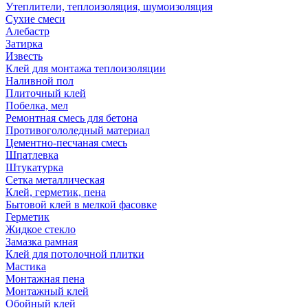
Утеплители, теплоизоляция, шумоизоляция
Сухие смеси
Алебастр
Затирка
Известь
Клей для монтажа теплоизоляции
Наливной пол
Плиточный клей
Побелка, мел
Ремонтная смесь для бетона
Противогололедный материал
Цементно-песчаная смесь
Шпатлевка
Штукатурка
Сетка металлическая
Клей, герметик, пена
Бытовой клей в мелкой фасовке
Герметик
Жидкое стекло
Замазка рамная
Клей для потолочной плитки
Мастика
Монтажная пена
Монтажный клей
Обойный клей