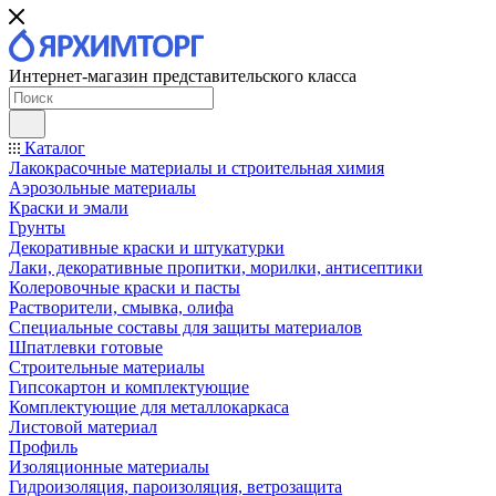
Интернет-магазин представительского класса
Каталог
Лакокрасочные материалы и строительная химия
Аэрозольные материалы
Краски и эмали
Грунты
Декоративные краски и штукатурки
Лаки, декоративные пропитки, морилки, антисептики
Колеровочные краски и пасты
Растворители, смывка, олифа
Специальные составы для защиты материалов
Шпатлевки готовые
Строительные материалы
Гипсокартон и комплектующие
Комплектующие для металлокаркаса
Листовой материал
Профиль
Изоляционные материалы
Гидроизоляция, пароизоляция, ветрозащита