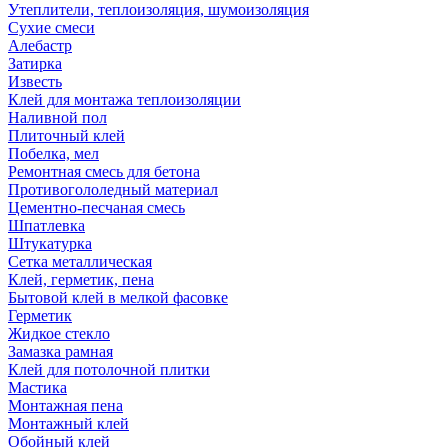
Утеплители, теплоизоляция, шумоизоляция
Сухие смеси
Алебастр
Затирка
Известь
Клей для монтажа теплоизоляции
Наливной пол
Плиточный клей
Побелка, мел
Ремонтная смесь для бетона
Противогололедный материал
Цементно-песчаная смесь
Шпатлевка
Штукатурка
Сетка металлическая
Клей, герметик, пена
Бытовой клей в мелкой фасовке
Герметик
Жидкое стекло
Замазка рамная
Клей для потолочной плитки
Мастика
Монтажная пена
Монтажный клей
Обойный клей