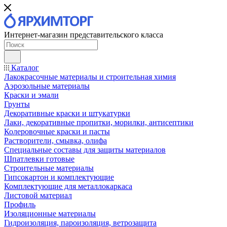
Интернет-магазин представительского класса
Каталог
Лакокрасочные материалы и строительная химия
Аэрозольные материалы
Краски и эмали
Грунты
Декоративные краски и штукатурки
Лаки, декоративные пропитки, морилки, антисептики
Колеровочные краски и пасты
Растворители, смывка, олифа
Специальные составы для защиты материалов
Шпатлевки готовые
Строительные материалы
Гипсокартон и комплектующие
Комплектующие для металлокаркаса
Листовой материал
Профиль
Изоляционные материалы
Гидроизоляция, пароизоляция, ветрозащита