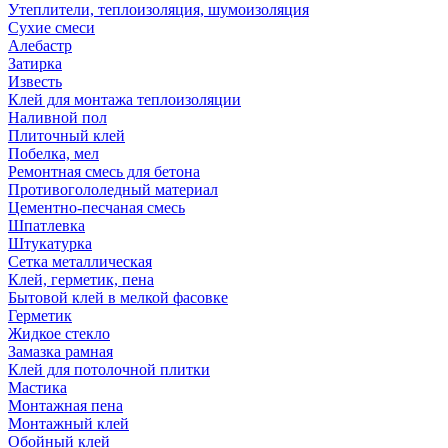
Утеплители, теплоизоляция, шумоизоляция
Сухие смеси
Алебастр
Затирка
Известь
Клей для монтажа теплоизоляции
Наливной пол
Плиточный клей
Побелка, мел
Ремонтная смесь для бетона
Противогололедный материал
Цементно-песчаная смесь
Шпатлевка
Штукатурка
Сетка металлическая
Клей, герметик, пена
Бытовой клей в мелкой фасовке
Герметик
Жидкое стекло
Замазка рамная
Клей для потолочной плитки
Мастика
Монтажная пена
Монтажный клей
Обойный клей