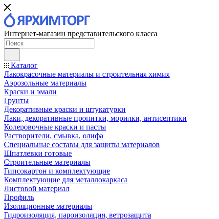
Интернет-магазин представительского класса
Каталог
Лакокрасочные материалы и строительная химия
Аэрозольные материалы
Краски и эмали
Грунты
Декоративные краски и штукатурки
Лаки, декоративные пропитки, морилки, антисептики
Колеровочные краски и пасты
Растворители, смывка, олифа
Специальные составы для защиты материалов
Шпатлевки готовые
Строительные материалы
Гипсокартон и комплектующие
Комплектующие для металлокаркаса
Листовой материал
Профиль
Изоляционные материалы
Гидроизоляция, пароизоляция, ветрозащита