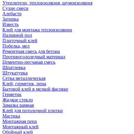
Утеплители, теплоизоляция, шумоизоляция
Сухие смеси
Алебастр
Затирка
Известь
Клей для монтажа теплоизоляции
Наливной пол
Плиточный клей
Побелка, мел
Ремонтная смесь для бетона
Противогололедный материал
Цементно-песчаная смесь
Шпатлевка
Штукатурка
Сетка металлическая
Клей, герметик, пена
Бытовой клей в мелкой фасовке
Герметик
Жидкое стекло
Замазка рамная
Клей для потолочной плитки
Мастика
Монтажная пена
Монтажный клей
Обойный клей