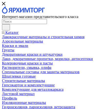
Интернет-магазин представительского класса
Каталог
Лакокрасочные материалы и строительная химия
Аэрозольные материалы
Краски и эмали
Грунты
Декоративные краски и штукатурки
Лаки, декоративные пропитки, морилки, антисептики
Колеровочные краски и пасты
Растворители, смывка, олифа
Специальные составы для защиты материалов
Шпатлевки готовые
Строительные материалы
Гипсокартон и комплектующие
Комплектующие для металлокаркаса
Листовой материал
Профиль
Изоляционные материалы
Гидроизоляция, пароизоляция, ветрозащита