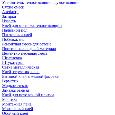
Утеплители, теплоизоляция, шумоизоляция
Сухие смеси
Алебастр
Затирка
Известь
Клей для монтажа теплоизоляции
Наливной пол
Плиточный клей
Побелка, мел
Ремонтная смесь для бетона
Противогололедный материал
Цементно-песчаная смесь
Шпатлевка
Штукатурка
Сетка металлическая
Клей, герметик, пена
Бытовой клей в мелкой фасовке
Герметик
Жидкое стекло
Замазка рамная
Клей для потолочной плитки
Мастика
Монтажная пена
Монтажный клей
Обойный клей