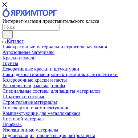
Интернет-магазин представительского класса
Каталог
Лакокрасочные материалы и строительная химия
Аэрозольные материалы
Краски и эмали
Грунты
Декоративные краски и штукатурки
Лаки, декоративные пропитки, морилки, антисептики
Колеровочные краски и пасты
Растворители, смывка, олифа
Специальные составы для защиты материалов
Шпатлевки готовые
Строительные материалы
Гипсокартон и комплектующие
Комплектующие для металлокаркаса
Листовой материал
Профиль
Изоляционные материалы
Гидроизоляция, пароизоляция, ветрозащита