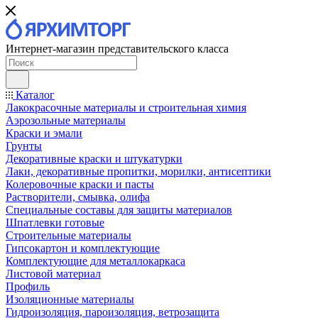
Интернет-магазин представительского класса
Каталог
Лакокрасочные материалы и строительная химия
Аэрозольные материалы
Краски и эмали
Грунты
Декоративные краски и штукатурки
Лаки, декоративные пропитки, морилки, антисептики
Колеровочные краски и пасты
Растворители, смывка, олифа
Специальные составы для защиты материалов
Шпатлевки готовые
Строительные материалы
Гипсокартон и комплектующие
Комплектующие для металлокаркаса
Листовой материал
Профиль
Изоляционные материалы
Гидроизоляция, пароизоляция, ветрозащита