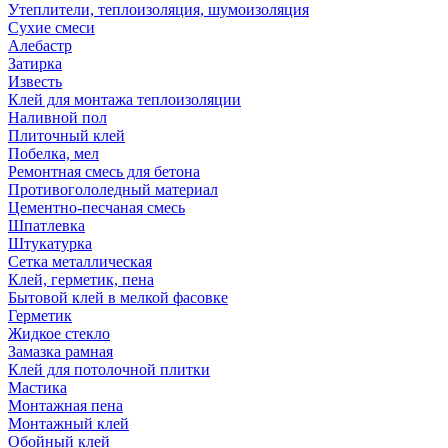
Утеплители, теплоизоляция, шумоизоляция
Сухие смеси
Алебастр
Затирка
Известь
Клей для монтажа теплоизоляции
Наливной пол
Плиточный клей
Побелка, мел
Ремонтная смесь для бетона
Противогололедный материал
Цементно-песчаная смесь
Шпатлевка
Штукатурка
Сетка металлическая
Клей, герметик, пена
Бытовой клей в мелкой фасовке
Герметик
Жидкое стекло
Замазка рамная
Клей для потолочной плитки
Мастика
Монтажная пена
Монтажный клей
Обойный клей