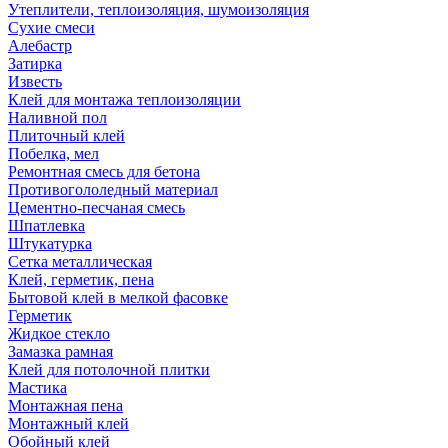
Утеплители, теплоизоляция, шумоизоляция
Сухие смеси
Алебастр
Затирка
Известь
Клей для монтажа теплоизоляции
Наливной пол
Плиточный клей
Побелка, мел
Ремонтная смесь для бетона
Противогололедный материал
Цементно-песчаная смесь
Шпатлевка
Штукатурка
Сетка металлическая
Клей, герметик, пена
Бытовой клей в мелкой фасовке
Герметик
Жидкое стекло
Замазка рамная
Клей для потолочной плитки
Мастика
Монтажная пена
Монтажный клей
Обойный клей