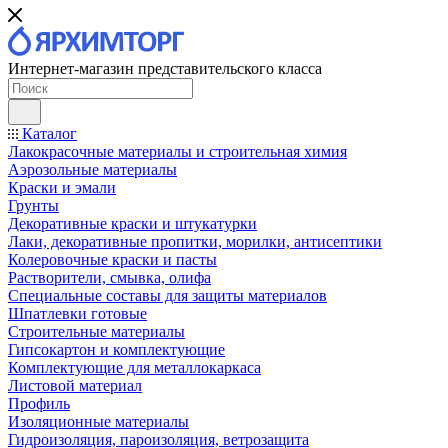
Интернет-магазин представительского класса
Каталог
Лакокрасочные материалы и строительная химия
Аэрозольные материалы
Краски и эмали
Грунты
Декоративные краски и штукатурки
Лаки, декоративные пропитки, морилки, антисептики
Колеровочные краски и пасты
Растворители, смывка, олифа
Специальные составы для защиты материалов
Шпатлевки готовые
Строительные материалы
Гипсокартон и комплектующие
Комплектующие для металлокаркаса
Листовой материал
Профиль
Изоляционные материалы
Гидроизоляция, пароизоляция, ветрозащита