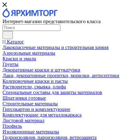
Интернет-магазин представительского класса
Каталог
Лакокрасочные материалы и строительная химия
Аэрозольные материалы
Краски и эмали
Грунты
Декоративные краски и штукатурки
Лаки, декоративные пропитки, морилки, антисептики
Колеровочные краски и пасты
Растворители, смывка, олифа
Специальные составы для защиты материалов
Шпатлевки готовые
Строительные материалы
Гипсокартон и комплектующие
Комплектующие для металлокаркаса
Листовой материал
Профиль
Изоляционные материалы
Гидроизоляция, пароизоляция, ветрозащита