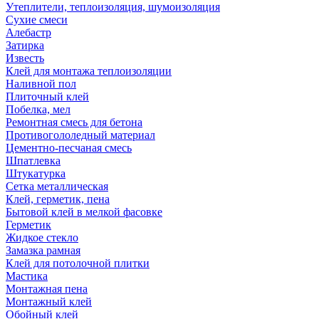
Утеплители, теплоизоляция, шумоизоляция
Сухие смеси
Алебастр
Затирка
Известь
Клей для монтажа теплоизоляции
Наливной пол
Плиточный клей
Побелка, мел
Ремонтная смесь для бетона
Противогололедный материал
Цементно-песчаная смесь
Шпатлевка
Штукатурка
Сетка металлическая
Клей, герметик, пена
Бытовой клей в мелкой фасовке
Герметик
Жидкое стекло
Замазка рамная
Клей для потолочной плитки
Мастика
Монтажная пена
Монтажный клей
Обойный клей