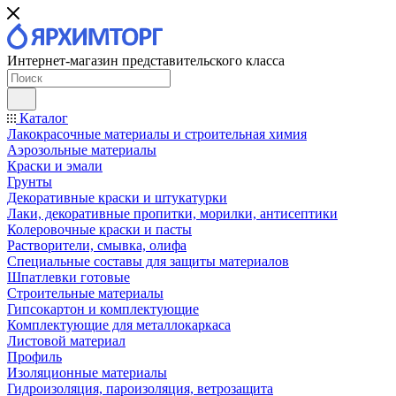
Интернет-магазин представительского класса
Каталог
Лакокрасочные материалы и строительная химия
Аэрозольные материалы
Краски и эмали
Грунты
Декоративные краски и штукатурки
Лаки, декоративные пропитки, морилки, антисептики
Колеровочные краски и пасты
Растворители, смывка, олифа
Специальные составы для защиты материалов
Шпатлевки готовые
Строительные материалы
Гипсокартон и комплектующие
Комплектующие для металлокаркаса
Листовой материал
Профиль
Изоляционные материалы
Гидроизоляция, пароизоляция, ветрозащита