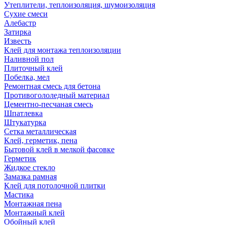
Утеплители, теплоизоляция, шумоизоляция
Сухие смеси
Алебастр
Затирка
Известь
Клей для монтажа теплоизоляции
Наливной пол
Плиточный клей
Побелка, мел
Ремонтная смесь для бетона
Противогололедный материал
Цементно-песчаная смесь
Шпатлевка
Штукатурка
Сетка металлическая
Клей, герметик, пена
Бытовой клей в мелкой фасовке
Герметик
Жидкое стекло
Замазка рамная
Клей для потолочной плитки
Мастика
Монтажная пена
Монтажный клей
Обойный клей