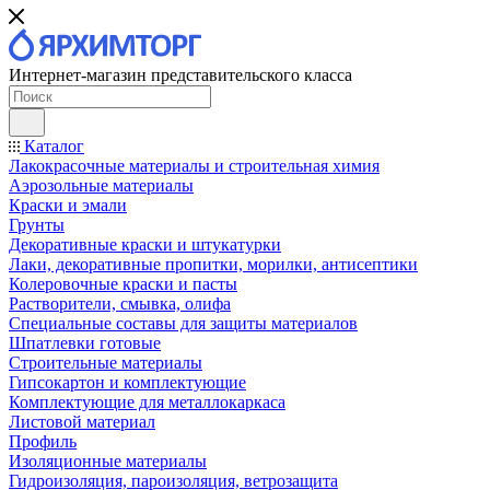
Интернет-магазин представительского класса
Каталог
Лакокрасочные материалы и строительная химия
Аэрозольные материалы
Краски и эмали
Грунты
Декоративные краски и штукатурки
Лаки, декоративные пропитки, морилки, антисептики
Колеровочные краски и пасты
Растворители, смывка, олифа
Специальные составы для защиты материалов
Шпатлевки готовые
Строительные материалы
Гипсокартон и комплектующие
Комплектующие для металлокаркаса
Листовой материал
Профиль
Изоляционные материалы
Гидроизоляция, пароизоляция, ветрозащита