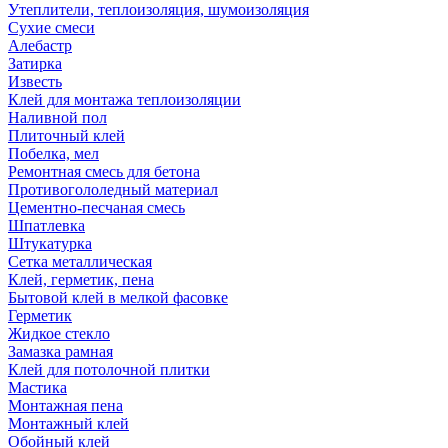
Утеплители, теплоизоляция, шумоизоляция
Сухие смеси
Алебастр
Затирка
Известь
Клей для монтажа теплоизоляции
Наливной пол
Плиточный клей
Побелка, мел
Ремонтная смесь для бетона
Противогололедный материал
Цементно-песчаная смесь
Шпатлевка
Штукатурка
Сетка металлическая
Клей, герметик, пена
Бытовой клей в мелкой фасовке
Герметик
Жидкое стекло
Замазка рамная
Клей для потолочной плитки
Мастика
Монтажная пена
Монтажный клей
Обойный клей