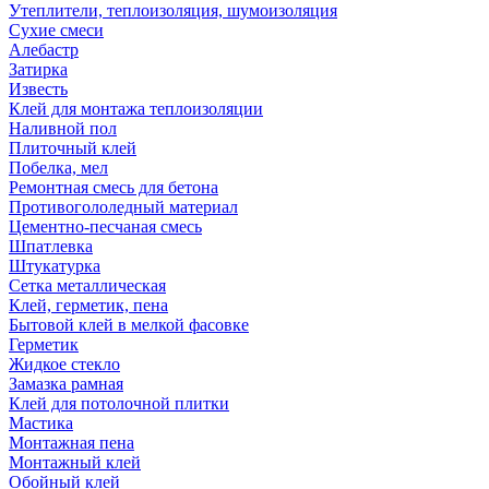
Утеплители, теплоизоляция, шумоизоляция
Сухие смеси
Алебастр
Затирка
Известь
Клей для монтажа теплоизоляции
Наливной пол
Плиточный клей
Побелка, мел
Ремонтная смесь для бетона
Противогололедный материал
Цементно-песчаная смесь
Шпатлевка
Штукатурка
Сетка металлическая
Клей, герметик, пена
Бытовой клей в мелкой фасовке
Герметик
Жидкое стекло
Замазка рамная
Клей для потолочной плитки
Мастика
Монтажная пена
Монтажный клей
Обойный клей