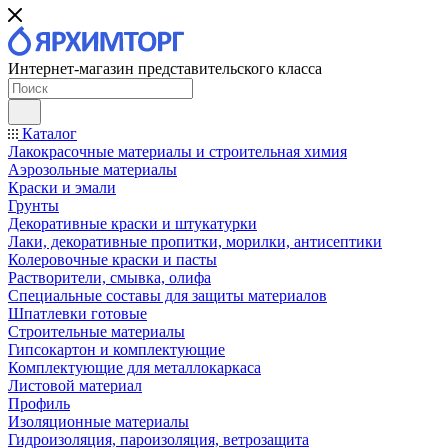
Интернет-магазин представительского класса
Каталог
Лакокрасочные материалы и строительная химия
Аэрозольные материалы
Краски и эмали
Грунты
Декоративные краски и штукатурки
Лаки, декоративные пропитки, морилки, антисептики
Колеровочные краски и пасты
Растворители, смывка, олифа
Специальные составы для защиты материалов
Шпатлевки готовые
Строительные материалы
Гипсокартон и комплектующие
Комплектующие для металлокаркаса
Листовой материал
Профиль
Изоляционные материалы
Гидроизоляция, пароизоляция, ветрозащита