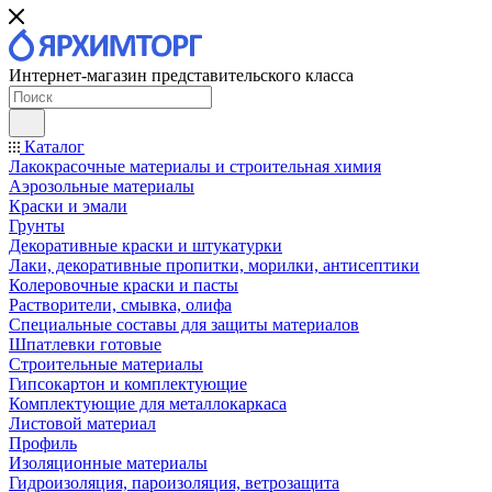
Интернет-магазин представительского класса
Каталог
Лакокрасочные материалы и строительная химия
Аэрозольные материалы
Краски и эмали
Грунты
Декоративные краски и штукатурки
Лаки, декоративные пропитки, морилки, антисептики
Колеровочные краски и пасты
Растворители, смывка, олифа
Специальные составы для защиты материалов
Шпатлевки готовые
Строительные материалы
Гипсокартон и комплектующие
Комплектующие для металлокаркаса
Листовой материал
Профиль
Изоляционные материалы
Гидроизоляция, пароизоляция, ветрозащита