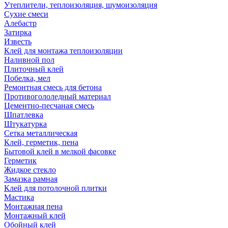
Утеплители, теплоизоляция, шумоизоляция
Сухие смеси
Алебастр
Затирка
Известь
Клей для монтажа теплоизоляции
Наливной пол
Плиточный клей
Побелка, мел
Ремонтная смесь для бетона
Противогололедный материал
Цементно-песчаная смесь
Шпатлевка
Штукатурка
Сетка металлическая
Клей, герметик, пена
Бытовой клей в мелкой фасовке
Герметик
Жидкое стекло
Замазка рамная
Клей для потолочной плитки
Мастика
Монтажная пена
Монтажный клей
Обойный клей