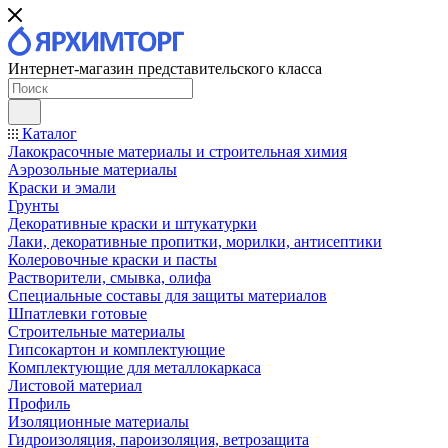
Интернет-магазин представительского класса
Каталог
Лакокрасочные материалы и строительная химия
Аэрозольные материалы
Краски и эмали
Грунты
Декоративные краски и штукатурки
Лаки, декоративные пропитки, морилки, антисептики
Колеровочные краски и пасты
Растворители, смывка, олифа
Специальные составы для защиты материалов
Шпатлевки готовые
Строительные материалы
Гипсокартон и комплектующие
Комплектующие для металлокаркаса
Листовой материал
Профиль
Изоляционные материалы
Гидроизоляция, пароизоляция, ветрозащита