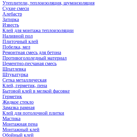
Утеплители, теплоизоляция, шумоизоляция
Сухие смеси
Алебастр
Затирка
Известь
Клей для монтажа теплоизоляции
Наливной пол
Плиточный клей
Побелка, мел
Ремонтная смесь для бетона
Противогололедный материал
Цементно-песчаная смесь
Шпатлевка
Штукатурка
Сетка металлическая
Клей, герметик, пена
Бытовой клей в мелкой фасовке
Герметик
Жидкое стекло
Замазка рамная
Клей для потолочной плитки
Мастика
Монтажная пена
Монтажный клей
Обойный клей