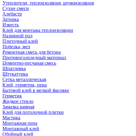
Утеплители, теплоизоляция, шумоизоляция
Сухие смеси
Алебастр
Затирка
Известь
Клей для монтажа теплоизоляции
Наливной пол
Плиточный клей
Побелка, мел
Ремонтная смесь для бетона
Противогололедный материал
Цементно-песчаная смесь
Шпатлевка
Штукатурка
Сетка металлическая
Клей, герметик, пена
Бытовой клей в мелкой фасовке
Герметик
Жидкое стекло
Замазка рамная
Клей для потолочной плитки
Мастика
Монтажная пена
Монтажный клей
Обойный клей