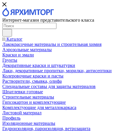
Интернет-магазин представительского класса
Каталог
Лакокрасочные материалы и строительная химия
Аэрозольные материалы
Краски и эмали
Грунты
Декоративные краски и штукатурки
Лаки, декоративные пропитки, морилки, антисептики
Колеровочные краски и пасты
Растворители, смывка, олифа
Специальные составы для защиты материалов
Шпатлевки готовые
Строительные материалы
Гипсокартон и комплектующие
Комплектующие для металлокаркаса
Листовой материал
Профиль
Изоляционные материалы
Гидроизоляция, пароизоляция, ветрозащита