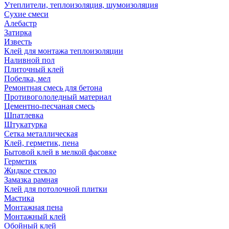
Утеплители, теплоизоляция, шумоизоляция
Сухие смеси
Алебастр
Затирка
Известь
Клей для монтажа теплоизоляции
Наливной пол
Плиточный клей
Побелка, мел
Ремонтная смесь для бетона
Противогололедный материал
Цементно-песчаная смесь
Шпатлевка
Штукатурка
Сетка металлическая
Клей, герметик, пена
Бытовой клей в мелкой фасовке
Герметик
Жидкое стекло
Замазка рамная
Клей для потолочной плитки
Мастика
Монтажная пена
Монтажный клей
Обойный клей