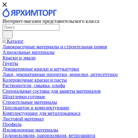
Интернет-магазин представительского класса
Каталог
Лакокрасочные материалы и строительная химия
Аэрозольные материалы
Краски и эмали
Грунты
Декоративные краски и штукатурки
Лаки, декоративные пропитки, морилки, антисептики
Колеровочные краски и пасты
Растворители, смывка, олифа
Специальные составы для защиты материалов
Шпатлевки готовые
Строительные материалы
Гипсокартон и комплектующие
Комплектующие для металлокаркаса
Листовой материал
Профиль
Изоляционные материалы
Гидроизоляция, пароизоляция, ветрозащита