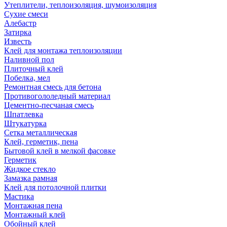
Утеплители, теплоизоляция, шумоизоляция
Сухие смеси
Алебастр
Затирка
Известь
Клей для монтажа теплоизоляции
Наливной пол
Плиточный клей
Побелка, мел
Ремонтная смесь для бетона
Противогололедный материал
Цементно-песчаная смесь
Шпатлевка
Штукатурка
Сетка металлическая
Клей, герметик, пена
Бытовой клей в мелкой фасовке
Герметик
Жидкое стекло
Замазка рамная
Клей для потолочной плитки
Мастика
Монтажная пена
Монтажный клей
Обойный клей