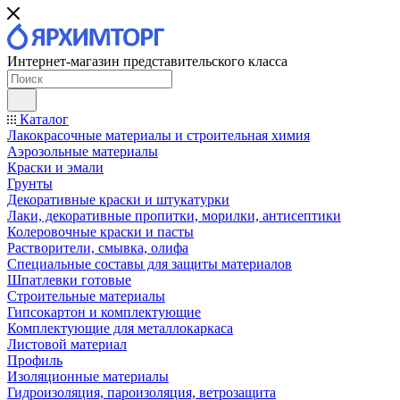
Интернет-магазин представительского класса
Каталог
Лакокрасочные материалы и строительная химия
Аэрозольные материалы
Краски и эмали
Грунты
Декоративные краски и штукатурки
Лаки, декоративные пропитки, морилки, антисептики
Колеровочные краски и пасты
Растворители, смывка, олифа
Специальные составы для защиты материалов
Шпатлевки готовые
Строительные материалы
Гипсокартон и комплектующие
Комплектующие для металлокаркаса
Листовой материал
Профиль
Изоляционные материалы
Гидроизоляция, пароизоляция, ветрозащита