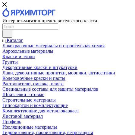
Интернет-магазин представительского класса
Каталог
Лакокрасочные материалы и строительная химия
Аэрозольные материалы
Краски и эмали
Грунты
Декоративные краски и штукатурки
Лаки, декоративные пропитки, морилки, антисептики
Колеровочные краски и пасты
Растворители, смывка, олифа
Специальные составы для защиты материалов
Шпатлевки готовые
Строительные материалы
Гипсокартон и комплектующие
Комплектующие для металлокаркаса
Листовой материал
Профиль
Изоляционные материалы
Гидроизоляция, пароизоляция, ветрозащита