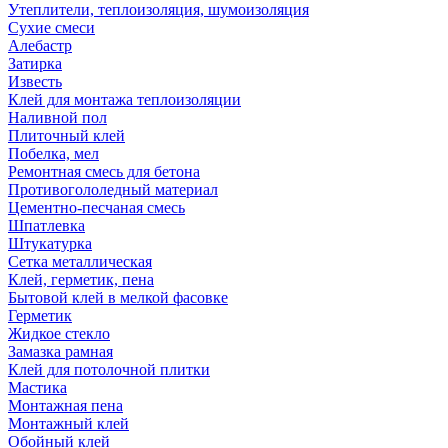
Утеплители, теплоизоляция, шумоизоляция
Сухие смеси
Алебастр
Затирка
Известь
Клей для монтажа теплоизоляции
Наливной пол
Плиточный клей
Побелка, мел
Ремонтная смесь для бетона
Противогололедный материал
Цементно-песчаная смесь
Шпатлевка
Штукатурка
Сетка металлическая
Клей, герметик, пена
Бытовой клей в мелкой фасовке
Герметик
Жидкое стекло
Замазка рамная
Клей для потолочной плитки
Мастика
Монтажная пена
Монтажный клей
Обойный клей