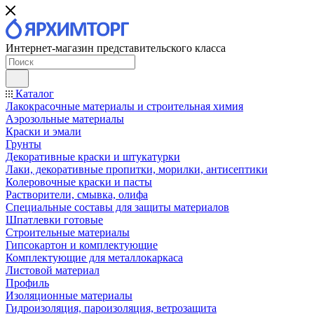
Интернет-магазин представительского класса
Каталог
Лакокрасочные материалы и строительная химия
Аэрозольные материалы
Краски и эмали
Грунты
Декоративные краски и штукатурки
Лаки, декоративные пропитки, морилки, антисептики
Колеровочные краски и пасты
Растворители, смывка, олифа
Специальные составы для защиты материалов
Шпатлевки готовые
Строительные материалы
Гипсокартон и комплектующие
Комплектующие для металлокаркаса
Листовой материал
Профиль
Изоляционные материалы
Гидроизоляция, пароизоляция, ветрозащита