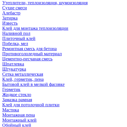
Утеплители, теплоизоляция, шумоизоляция
Сухие смеси
Алебастр
Затирка
Известь
Клей для монтажа теплоизоляции
Наливной пол
Плиточный клей
Побелка, мел
Ремонтная смесь для бетона
Противогололедный материал
Цементно-песчаная смесь
Шпатлевка
Штукатурка
Сетка металлическая
Клей, герметик, пена
Бытовой клей в мелкой фасовке
Герметик
Жидкое стекло
Замазка рамная
Клей для потолочной плитки
Мастика
Монтажная пена
Монтажный клей
Обойный клей