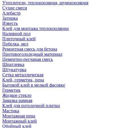
Утеплители, теплоизоляция, шумоизоляция
Сухие смеси
Алебастр
Затирка
Известь
Клей для монтажа теплоизоляции
Наливной пол
Плиточный клей
Побелка, мел
Ремонтная смесь для бетона
Противогололедный материал
Цементно-песчаная смесь
Шпатлевка
Штукатурка
Сетка металлическая
Клей, герметик, пена
Бытовой клей в мелкой фасовке
Герметик
Жидкое стекло
Замазка рамная
Клей для потолочной плитки
Мастика
Монтажная пена
Монтажный клей
Обойный клей