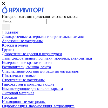
Интернет-магазин представительского класса
Каталог
Лакокрасочные материалы и строительная химия
Аэрозольные материалы
Краски и эмали
Грунты
Декоративные краски и штукатурки
Лаки, декоративные пропитки, морилки, антисептики
Колеровочные краски и пасты
Растворители, смывка, олифа
Специальные составы для защиты материалов
Шпатлевки готовые
Строительные материалы
Гипсокартон и комплектующие
Комплектующие для металлокаркаса
Листовой материал
Профиль
Изоляционные материалы
Гидроизоляция, пароизоляция, ветрозащита